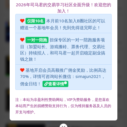
司马网创基地专注于分享海量的互联网项目...
2026年司马君的交易学习社区全面升级！欢迎您的
2 年前
9.9
加入！
本月前10名加入B圈社区的可以
精品课程
仅限10名
VIP
EM7 用得上的 AI商业课网络课：AI辅
赠送一个基地年会员！先到先得送完即止！
助商业设计/0基础AI视频落地（37节）
大家好！我是司马君，欢迎来到司马网创基地，
司马网创基地专注于分享海量的互联网项目...
担保专区的一对一陪跑服务项
一对一陪跑
2 年前
9.9
目（加盟站长、游戏搬砖、票务代理、交易社
区）持续招人，和司马君一起开启稳定副业搞
精品课程
VIP
钱之旅！
生意 内幕和手段课程，生意以小博大的
秘密，生意可复制的核心干货-20节
大家好！我是司马君，欢迎来到司马网创基地，
基地开启会员高额推广佣金奖励，比例高达
司马网创基地专注于分享海量的互联网项目...
70%，详情可咨询站长微信：simajun2021，
2 年前
9.9
佣金日结！
查看详情
精品课程
VIP
iPhone 美食摄影-掌握美食摄影造型-
构图和编辑艺术-21节课-中英字幕
注：本站为非盈利性赞助网站，VIP为赞助服务，是您喜欢
大家好！我是司马君，欢迎来到司马网创基地，
司马网创基地专注于分享海量的互联网项目...
本站而产生的捐赠赞助支持行为，仅为维持服务器及人员的
2 年前
9.9
开支与维护。
精品课程
VIP