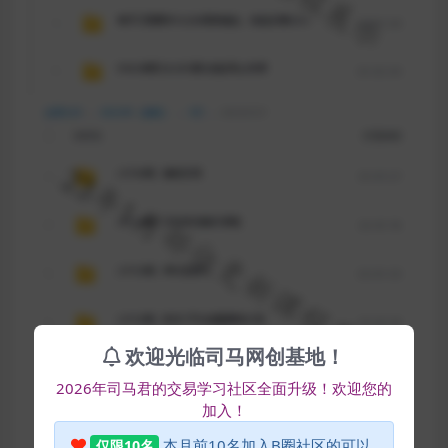
欢迎光临司马网创基地！
2026年司马君的交易学习社区全面升级！欢迎您的
加入！
本月前10名加入B圈社区的可以
仅限10名