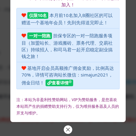
加入！
.mp4
本月前10名加入B圈社区的可以
仅限10名
赠送一个基地年会员！先到先得送完即止！
担保专区的一对一陪跑服务项
一对一陪跑
目（加盟站长、游戏搬砖、票务代理、交易社
区）持续招人，和司马君一起开启稳定副业搞
钱之旅！
意：年度会员和永久会员免费下载观看）
基地开启会员高额推广佣金奖励，比例高达
70%，详情可咨询站长微信：simajun2021，
部创业教程，一年会员只需98元，全站资源免费下载
点击查看详
佣金日结！
查看详情
有不合适自己的，萝卜青菜各有所爱，注意自己甄选，避免踩坑
注：本站为非盈利性赞助网站，VIP为赞助服务，是您喜欢
本站而产生的捐赠赞助支持行为，仅为维持服务器及人员的
开支与维护。
司马网创官方微信公众号开通了，这里没有广告，只有干货！定期