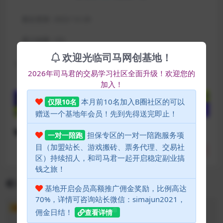
最近更新:
2022-12-26
累计销量:
101
欢迎光临司马网创基地！
下载遇到问题？可联系客服咨询或者反馈处理。
2026年司马君的交易学习社区全面升级！欢迎您的
加入！
本月前10名加入B圈社区的可以
仅限10名
赠送一个基地年会员！先到先得送完即止！
实操系统
电商
高利润
担保专区的一对一陪跑服务项
一对一陪跑
目（加盟站长、游戏搬砖、票务代理、交易社
分享
收藏
点赞(
0
)
区）持续招人，和司马君一起开启稳定副业搞
钱之旅！
相关文章
基地开启会员高额推广佣金奖励，比例高达
70%，详情可咨询站长微信：simajun2021，
VIP
VIP
佣金日结！
查看详情