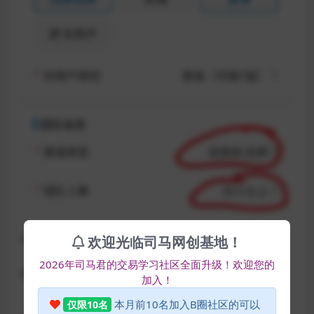
平台入口：任推邦
欢迎光临司马网创基地！
2026年司马君的交易学习社区全面升级！欢迎您的
全文完
加入！
本月前10名加入B圈社区的可以
仅限10名