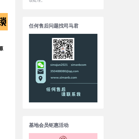
任何售后问题找司马君
源
基地会员钜惠活动