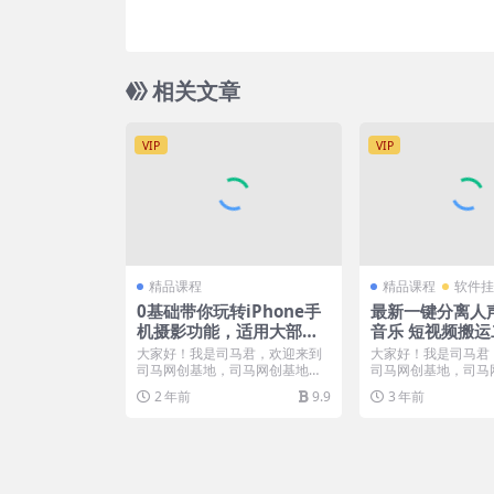
相关文章
VIP
VIP
精品课程
精品课程
软件挂
0基础带你玩转iPhone手
最新一键分离人
机摄影功能，适用大部分
音乐 短视频搬运
苹果手机（12节视频课）
强大【永久脚本
大家好！我是司马君，欢迎来到
大家好！我是司马君
司马网创基地，司马网创基地专
司马网创基地，司马
注于分享海量的互联网项目...
注于分享海量的互联网项
2 年前
9.9
3 年前