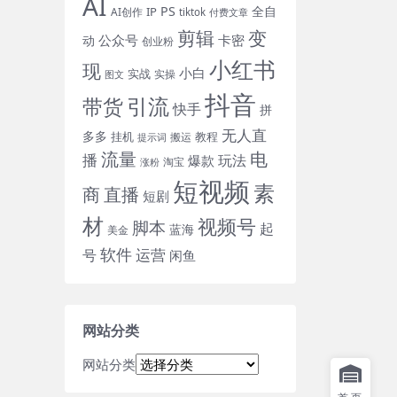
AI
PS
全自
IP
AI创作
tiktok
付费文章
剪辑
变
公众号
卡密
动
创业粉
小红书
现
小白
实战
实操
图文
抖音
引流
带货
快手
拼
无人直
多多
挂机
教程
搬运
提示词
流量
电
播
玩法
爆款
淘宝
涨粉
短视频
素
直播
商
短剧
材
视频号
脚本
起
蓝海
美金
软件
运营
号
闲鱼
网站分类
网站分类