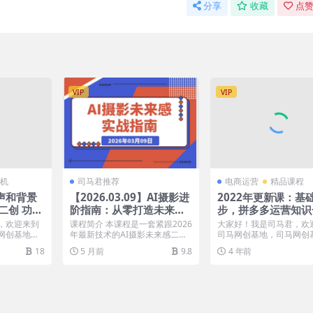
分享
收藏
点赞
VIP
VIP
机
司马君推荐
电商运营
精品课程
声和背景
【2026.03.09】AI摄影进
2022年更新课：基
二创 功能
阶指南：从零打造未来感
步，拼多多运营知识
+教程】
视觉大片，引爆社交圈
掌握，价值499元
，欢迎来到
课程简介 本课程是一套紧跟2026
大家好！我是司马君，欢
网创基地专
年最新技术的AI摄影未来感二次
司马网创基地，司马网创
目...
创作实战体系。课...
注于分享海量的互联网项目.
18
5 月前
9.8
4 年前