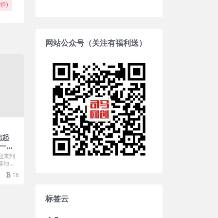
(
0
)
网站公众号（关注有福利送）
础起
一手
迎来到
基地专
..
18
标签云