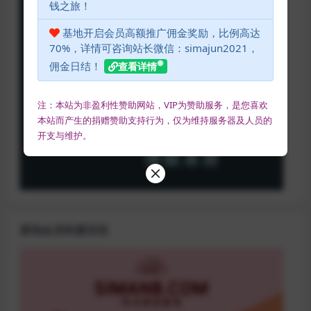
钱之旅！
基地开启会员高额推广佣金奖励，比例高达
70%，详情可咨询站长微信：simajun2021，
佣金日结！
查看详情
注：本站为非盈利性赞助网站，VIP为赞助服务，是您喜欢
本站而产生的捐赠赞助支持行为，仅为维持服务器及人员的
开支与维护。
基地会员钜惠活动