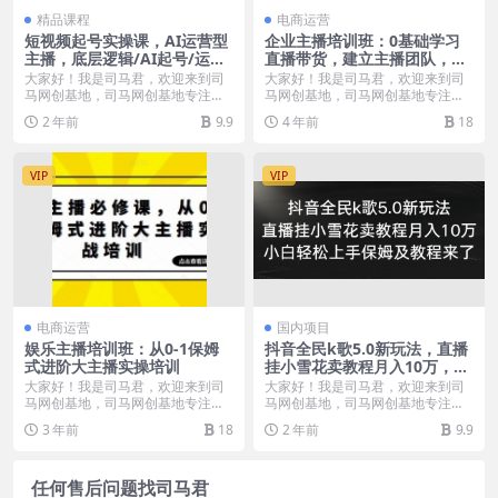
精品课程
电商运营
短视频起号实操课，AI运营型
企业主播培训班：0基础学习
主播，底层逻辑/AI起号/运营
直播带货，建立主播团队，玩
晋级/主播进阶/80节
转直播高转化高成交
大家好！我是司马君，欢迎来到司
大家好！我是司马君，欢迎来到司
马网创基地，司马网创基地专注于
马网创基地，司马网创基地专注于
分享海量的互联网项目...
分享海量的互联网项目...
2 年前
9.9
4 年前
18
VIP
VIP
电商运营
国内项目
娱乐主播培训班：从0-1保姆
抖音全民k歌5.0新玩法，直播
式进阶大主播实操培训
挂小雪花卖教程月入10万，小
白轻松上手，保…
大家好！我是司马君，欢迎来到司
大家好！我是司马君，欢迎来到司
马网创基地，司马网创基地专注于
马网创基地，司马网创基地专注于
分享海量的互联网项目...
分享海量的互联网项目...
3 年前
18
2 年前
9.9
任何售后问题找司马君