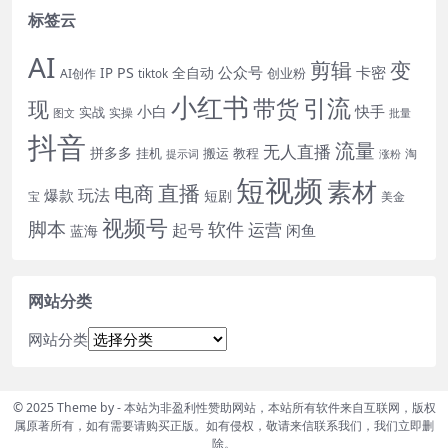
标签云
AI
剪辑
变
公众号
卡密
PS
全自动
IP
创业粉
AI创作
tiktok
小红书
引流
带货
现
快手
小白
实战
实操
图文
批量
抖音
流量
无人直播
拼多多
挂机
搬运
教程
淘
提示词
涨粉
短视频
素材
直播
电商
玩法
爆款
短剧
宝
美金
视频号
脚本
软件
运营
起号
闲鱼
蓝海
网站分类
网站分类
© 2025 Theme by - 本站为非盈利性赞助网站，本站所有软件来自互联网，版权
属原著所有，如有需要请购买正版。如有侵权，敬请来信联系我们，我们立即删
除。