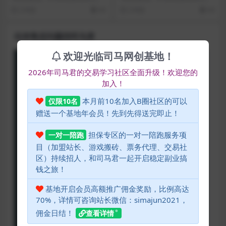
分享海量的互联网项目...
分享海量的互联网项目...
2 年前
9.9
2 年前
9.9
任何售后问题找司马君
欢迎光临司马网创基地！
2026年司马君的交易学习社区全面升级！欢迎您的
加入！
本月前10名加入B圈社区的可以
仅限10名
赠送一个基地年会员！先到先得送完即止！
担保专区的一对一陪跑服务项
一对一陪跑
目（加盟站长、游戏搬砖、票务代理、交易社
区）持续招人，和司马君一起开启稳定副业搞
钱之旅！
基地开启会员高额推广佣金奖励，比例高达
70%，详情可咨询站长微信：simajun2021，
佣金日结！
查看详情