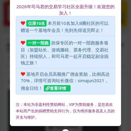
2026年司马君的交易学习社区全面升级！欢迎您的
加入！
本月前10名加入B圈社区的可以
仅限10名
赠送一个基地年会员！先到先得送完即止！
软件挂机
国内项目
软件挂机
担保专区的一对一陪跑服务项
一对一陪跑
最新快手搬运抖音作品脚本，
外面收费1980的手机掘金红苹
目（加盟站长、游戏搬砖、票务代理、交易社
实时监控一键搬运轻松原创
果32个平台多功能挂机手机掘
【软件+详细教程】
金项目 单机一天20+
大家好！我是司马君，欢迎来到司
大家好！我是司马君，欢迎来到司
区）持续招人，和司马君一起开启稳定副业搞
马网创基地，司马网创基地专注于
马网创基地，司马网创基地专注于
钱之旅！
分享海量的互联网项目...
分享海量的互联网项目...
3 年前
18
3 年前
18
基地开启会员高额推广佣金奖励，比例高达
70%，详情可咨询站长微信：simajun2021，
任何售后问题找司马君
佣金日结！
查看详情
注：本站为非盈利性赞助网站，VIP为赞助服务，是您喜欢
本站而产生的捐赠赞助支持行为，仅为维持服务器及人员的
开支与维护。