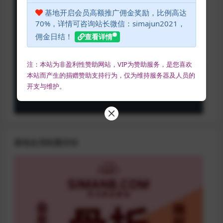
基地开启会员高额推广佣金奖励，比例高达
70%，详情可咨询站长微信：simajun2021，
佣金日结！
查看详情
注：本站为非盈利性赞助网站，VIP为赞助服务，是您喜欢
本站而产生的捐赠赞助支持行为，仅为维持服务器及人员的
开支与维护。
基地会员钜惠活动