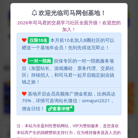
欢迎光临司马网创基地！
2026年司马君的交易学习社区全面升级！欢迎您的
加入！
NFT
抢购
本月前10名加入B圈社区的可以
仅限10名
赠送一个基地年会员！先到先得送完即止！
分享
收藏
点赞(
0
)
担保专区的一对一陪跑服务项
一对一陪跑
相关文章
目（加盟站长、游戏搬砖、票务代理、交易社
区）持续招人，和司马君一起开启稳定副业搞
钱之旅！
VIP
VIP
基地开启会员高额推广佣金奖励，比例高达
70%，详情可咨询站长微信：simajun2021，
佣金日结！
查看详情
精品课程
精品课程
注：本站为非盈利性赞助网站，VIP为赞助服务，是您喜欢
人工智能-应用百科！立即上
俄罗斯 产品剪辑带货，普通人
本站而产生的捐赠赞助支持行为，仅为维持服务器及人员的
手，落地实操！数十倍提升工
0基础学不露脸带货实战教程